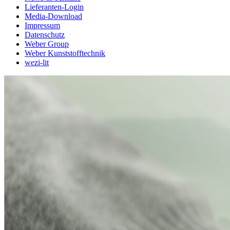
Lieferanten-Login
Media-Download
Impressum
Datenschutz
Weber Group
Weber Kunststofftechnik
wezi-lit