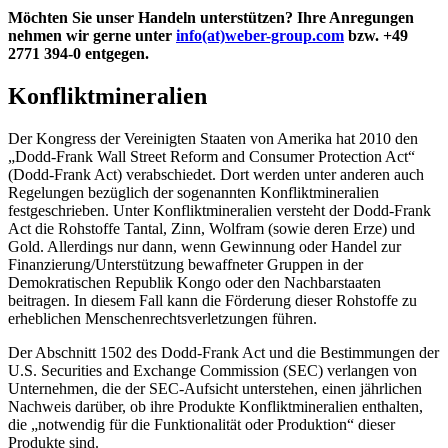
Möchten Sie unser Handeln unterstützen? Ihre Anregungen
nehmen wir gerne unter
info(at)weber-group.com
bzw. +49
2771 394-0 entgegen.
Konfliktmineralien
Der Kongress der Vereinigten Staaten von Amerika hat 2010 den
„Dodd-Frank Wall Street Reform and Consumer Protection Act“
(Dodd-Frank Act) verabschiedet. Dort werden unter anderen auch
Regelungen bezüglich der sogenannten Konfliktmineralien
festgeschrieben. Unter Konfliktmineralien versteht der Dodd-Frank
Act die Rohstoffe Tantal, Zinn, Wolfram (sowie deren Erze) und
Gold. Allerdings nur dann, wenn Gewinnung oder Handel zur
Finanzierung/Unterstützung bewaffneter Gruppen in der
Demokratischen Republik Kongo oder den Nachbarstaaten
beitragen. In diesem Fall kann die Förderung dieser Rohstoffe zu
erheblichen Menschenrechtsverletzungen führen.
Der Abschnitt 1502 des Dodd-Frank Act und die Bestimmungen der
U.S. Securities and Exchange Commission (SEC) verlangen von
Unternehmen, die der SEC-Aufsicht unterstehen, einen jährlichen
Nachweis darüber, ob ihre Produkte Konfliktmineralien enthalten,
die „notwendig für die Funktionalität oder Produktion“ dieser
Produkte sind.