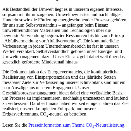
Als Bestandteil der Umwelt liegt es in unserem eigenen Interesse,
sorgsam mit ihr umzugehen. Umweltbewusstes und nachhaltiges
Handeln sowie die Förderung energieschonender Prozesse gehören
für uns zum Selbstverständnis – angefangen beim Einsatz
umweltfreundlicher Materialien und Technologien über die
bewusste Verwendung begrenzter Ressourcen bis hin zum Prinzip
„Abfallvermeidung vor Abfallverwertung". Die kontinuierliche
Verbesserung in jedem Unternehmensbereich ist fest in unseren
Werten verankert. Selbstverständlich gehören unser Energie- und
Umweltmanagement dazu. Unser Einsatz geht dabei weit über das
gesetzlich geforderte Mindestmaß hinaus.
Die Dokumentation des Energieverbrauchs, die kontinuierliche
Realisierung von Einsparpotenzialen und das jährliche Setzen
messbarer Ziele zur Verbesserung unserer Klimabilanz sind nur ein
paar Auszüge aus unserem Engagement. Unser
Geschäftsprozessmanagement bietet dabei eine verlässliche Basis,
um Prozesse zu implementieren, nachhaltig umzusetzen und laufend
zu verbessern. Darüber hinaus haben wir seit einigen Jahren das Ziel
realisiert, unseren kompletten Fuhrpark und unsere
Erdgasverbrennung CO
-neutral zu betreiben.
2
Lesen Sie die
Presseinformation zum Thema CO
-Neutralisierung
.
2