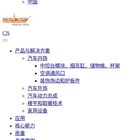
中国
CN
产品与解决方案
汽车内饰
中控台模块、烟灰缸、储物格、杯架
空调通风口
装饰饰边和护板件
汽车外饰
汽车动力总成
楼宇和取暖技术
家用设备
应用
核心能力
质量