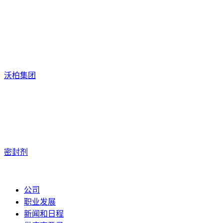
沃柏集团
密封剂
公司
职业发展
新闻和日程